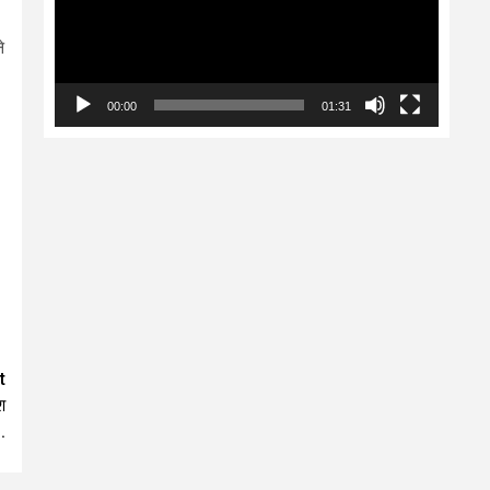
े
00:00
01:31
t
श
.