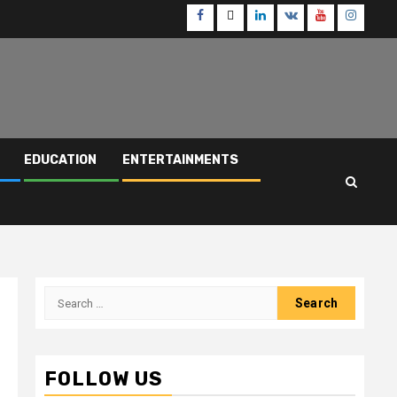
Facebook
Twitter
Linkedin
VK
Youtube
Instagr
EDUCATION
ENTERTAINMENTS
Search
for:
FOLLOW US