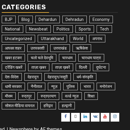
CATEGORIES
BJP
Blog
Dehardun
Dehradun
Economy
National
Newsbeat
Politics
Sports
Tech
Uncategorized
Uttarakhand
World
अपराध
आपका शहर
उत्तरकाशी
उत्तराखंड
ऋषिकेश
खबर हटकर
चलो चले देवभूमि
चारधाम
चारधाम यात्रा
ट्रेंडिंग खबरें
ताज़ा ख़बर
ताज़ा ख़बरें
दिल्ली
दुर्घटना
देश-विदेश
देहरादून
देहरादून/मसूरी
धर्म-संस्कृति
धामी सरकार
नैनीताल
न्यूज़
पुलिस
भारत
मनोरंजन
मौसम
रुद्रपुर
रुद्रप्रयाग
वर्ल्ड न्यूज़
शिक्षा
सोशल मीडिया वायरल
हरिद्वार
हल्द्वानी
Facebook
Twitter
Linkedin
VK
Youtube
Instagr
ved.
|
Newsphere
by AF themes.