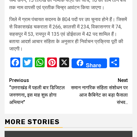
जमा करने, 15 तारीख को नामांक पत्रों की जांच, 16 को शाम तीन बजे
तक नाम वापसी एवं प्रतीक चिन्ह्र आवंटन किया जाएगा।
जिले में ग्राम पंचायत सदस्य के 804 पदों पर उप चुनाव होने हैं। जिसमें
से विकासखंड चकराता में 266, कालसी में 234, विकासनगर में 74,
सहसपुर में 53, रायपुर में 135 एवं डोईवाला में 42 पद शामिल हैं।
बताया आदर्श आचार संहिता के अनुसार ही निर्वाचन प्रक्रिया पूरी की
जाएगी।
Facebook
Twitter
WhatsApp
Pinterest
X
Sha
Share
Continue
Previous
Next
“उत्तराखंड में पहली बार डिजिटल
समान नागरिक संहिता संशोधन पर
Reading
जनगणना, इस माह शुरू होगा
आज कैबिनेट का बड़ा फैसला
अभियान”
संभव..
MORE STORIES