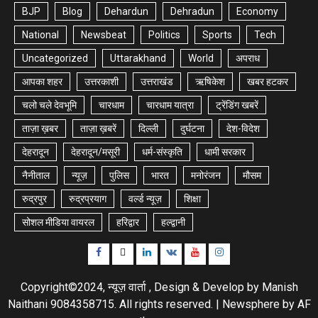
BJP
Blog
Dehardun
Dehradun
Economy
National
Newsbeat
Politics
Sports
Tech
Uncategorized
Uttarakhand
World
अपराध
आपका शहर
उत्तरकाशी
उत्तराखंड
ऋषिकेश
खबर हटकर
चलो चले देवभूमि
चारधाम
चारधाम यात्रा
ट्रेंडिंग खबरें
ताज़ा ख़बर
ताज़ा ख़बरें
दिल्ली
दुर्घटना
देश-विदेश
देहरादून
देहरादून/मसूरी
धर्म-संस्कृति
धामी सरकार
नैनीताल
न्यूज़
पुलिस
भारत
मनोरंजन
मौसम
रुद्रपुर
रुद्रप्रयाग
वर्ल्ड न्यूज़
शिक्षा
सोशल मीडिया वायरल
हरिद्वार
हल्द्वानी
Facebook
Twitter
Linkedin
VK
Youtube
Instagram
Copyright©2024, न्यूज़ वार्ता , Design & Develop by Manish
Naithani 9084358715. All rights reserved.
|
Newsphere
by AF