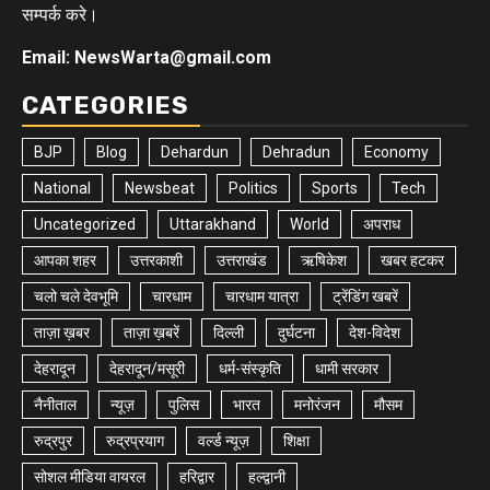
सम्पर्क करे।
Email: NewsWarta@gmail.com
CATEGORIES
BJP
Blog
Dehardun
Dehradun
Economy
National
Newsbeat
Politics
Sports
Tech
Uncategorized
Uttarakhand
World
अपराध
आपका शहर
उत्तरकाशी
उत्तराखंड
ऋषिकेश
खबर हटकर
चलो चले देवभूमि
चारधाम
चारधाम यात्रा
ट्रेंडिंग खबरें
ताज़ा ख़बर
ताज़ा ख़बरें
दिल्ली
दुर्घटना
देश-विदेश
देहरादून
देहरादून/मसूरी
धर्म-संस्कृति
धामी सरकार
नैनीताल
न्यूज़
पुलिस
भारत
मनोरंजन
मौसम
रुद्रपुर
रुद्रप्रयाग
वर्ल्ड न्यूज़
शिक्षा
सोशल मीडिया वायरल
हरिद्वार
हल्द्वानी