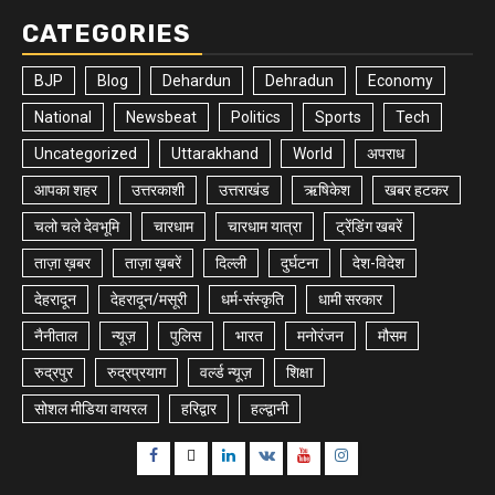
CATEGORIES
BJP
Blog
Dehardun
Dehradun
Economy
National
Newsbeat
Politics
Sports
Tech
Uncategorized
Uttarakhand
World
अपराध
आपका शहर
उत्तरकाशी
उत्तराखंड
ऋषिकेश
खबर हटकर
चलो चले देवभूमि
चारधाम
चारधाम यात्रा
ट्रेंडिंग खबरें
ताज़ा ख़बर
ताज़ा ख़बरें
दिल्ली
दुर्घटना
देश-विदेश
देहरादून
देहरादून/मसूरी
धर्म-संस्कृति
धामी सरकार
नैनीताल
न्यूज़
पुलिस
भारत
मनोरंजन
मौसम
रुद्रपुर
रुद्रप्रयाग
वर्ल्ड न्यूज़
शिक्षा
सोशल मीडिया वायरल
हरिद्वार
हल्द्वानी
Facebook
Twitter
Linkedin
VK
Youtube
Instagram