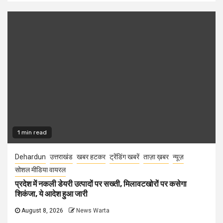
1 min read
Dehardun
उत्तराखंड
खबर हटकर
ट्रेंडिंग खबरें
ताज़ा ख़बर
न्यूज़
सोशल मीडिया वायरल
प्रदेश में नकली डेयरी उत्पादों पर सख्ती, मिलावटखोरों पर कसेगा
शिकंजा, ये आदेश हुआ जारी
August 8, 2026
News Warta