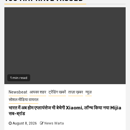
1 min read
Newsbeat
आपका शहर
ट्रेंडिंग खबरें
ताज़ा ख़बर
न्यूज़
सोशल मीडिया वायरल
भारत में अब होम एप्लायंसेज भी बेचेगी Xiaomi, लॉन्च किया नया Mijia
सब-ब्रांड
August 8, 2026
News Warta