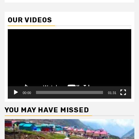
OUR VIDEOS
Video
Player
00:00
01:31
YOU MAY HAVE MISSED