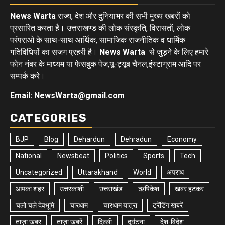
News Warta
राज्य, देश और दुनियाभर की सभी मुख्य खबरों को
प्रसारित करता है। उत्तराखण्ड की लोक संस्कृति, विरासतों, लोक
परंपराओ के साथ-साथ आर्थिक, सामाजिक राजनीतिक व धार्मिक
गतिविधियों का सजग प्रहरी है।
News Warta
से जुड़ने के लिए हमारे
फोन नंबर के माध्यम या फेसबुक पेज,यू-ट्यूब चैनल,इंस्टाग्राम आदि पर
सम्पर्क करे।
Email: NewsWarta@gmail.com
CATEGORIES
BJP
Blog
Dehardun
Dehradun
Economy
National
Newsbeat
Politics
Sports
Tech
Uncategorized
Uttarakhand
World
अपराध
आपका शहर
उत्तरकाशी
उत्तराखंड
ऋषिकेश
खबर हटकर
चलो चले देवभूमि
चारधाम
चारधाम यात्रा
ट्रेंडिंग खबरें
ताज़ा ख़बर
ताज़ा ख़बरें
दिल्ली
दुर्घटना
देश-विदेश