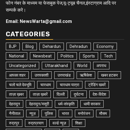
फोन नंबर के माध्यम या फेसबुक पेज,यू-ट्यूब चैनल,इंस्टाग्राम आदि पर
सम्पर्क करे।
Email: NewsWarta@gmail.com
CATEGORIES
BJP
Blog
Dehardun
Dehradun
Economy
National
Newsbeat
Politics
Sports
Tech
Uncategorized
Uttarakhand
World
अपराध
आपका शहर
उत्तरकाशी
उत्तराखंड
ऋषिकेश
खबर हटकर
चलो चले देवभूमि
चारधाम
चारधाम यात्रा
ट्रेंडिंग खबरें
ताज़ा ख़बर
ताज़ा ख़बरें
दिल्ली
दुर्घटना
देश-विदेश
देहरादून
देहरादून/मसूरी
धर्म-संस्कृति
धामी सरकार
नैनीताल
न्यूज़
पुलिस
भारत
मनोरंजन
मौसम
रुद्रपुर
रुद्रप्रयाग
वर्ल्ड न्यूज़
शिक्षा