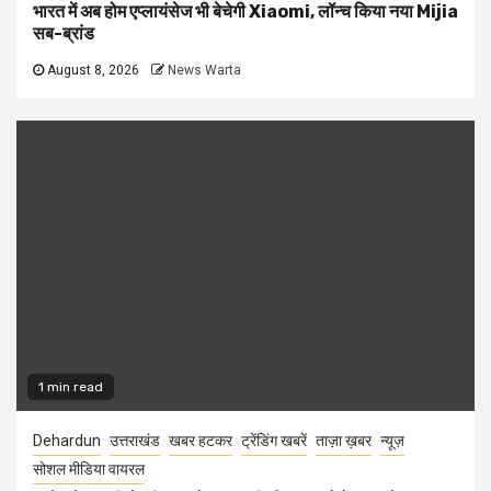
भारत में अब होम एप्लायंसेज भी बेचेगी Xiaomi, लॉन्च किया नया Mijia
सब-ब्रांड
August 8, 2026
News Warta
1 min read
Dehardun
उत्तराखंड
खबर हटकर
ट्रेंडिंग खबरें
ताज़ा ख़बर
न्यूज़
सोशल मीडिया वायरल