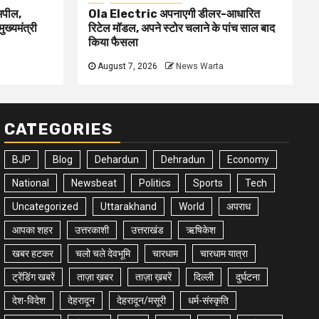
 अपील,
Ola Electric अपनाएगी डीलर-आधारित
ुख्यमंत्री
रिटेल मॉडल, अपने स्टोर चलाने के पांच साल बाद
किया फैसला
August 7, 2026
News Warta
CATEGORIES
BJP
Blog
Dehardun
Dehradun
Economy
National
Newsbeat
Politics
Sports
Tech
Uncategorized
Uttarakhand
World
अपराध
आपका शहर
उत्तरकाशी
उत्तराखंड
ऋषिकेश
खबर हटकर
चलो चले देवभूमि
चारधाम
चारधाम यात्रा
ट्रेंडिंग खबरें
ताज़ा ख़बर
ताज़ा ख़बरें
दिल्ली
दुर्घटना
देश-विदेश
देहरादून
देहरादून/मसूरी
धर्म-संस्कृति