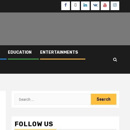
Facebook
Twitter
Linkedin
VK
Youtube
Instagr
EDUCATION
ENTERTAINMENTS
Search
for:
FOLLOW US