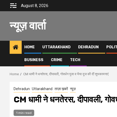
Skip
August 8, 2026
to
content
न्यूज़ वार्ता
HOME
UTTARAKHAND
DEHRADUN
POLI
BUSINESS
CRIME
TECH
Home
CM धामी ने धनतेरस, दीपावली, गोवर्धन पूजा व भैया दूज की दीं शुभकामनाएं
Dehradun
Uttarakhand
ताज़ा ख़बरें
न्यूज़
CM धामी ने धनतेरस, दीपावली, गोवर्ध
1 min read