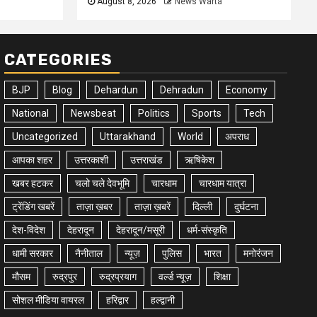
August 8, 2026
News Warta
CATEGORIES
BJP
Blog
Dehardun
Dehradun
Economy
National
Newsbeat
Politics
Sports
Tech
Uncategorized
Uttarakhand
World
अपराध
आपका शहर
उत्तरकाशी
उत्तराखंड
ऋषिकेश
खबर हटकर
चलो चले देवभूमि
चारधाम
चारधाम यात्रा
ट्रेंडिंग खबरें
ताज़ा ख़बर
ताज़ा ख़बरें
दिल्ली
दुर्घटना
देश-विदेश
देहरादून
देहरादून/मसूरी
धर्म-संस्कृति
धामी सरकार
नैनीताल
न्यूज़
पुलिस
भारत
मनोरंजन
मौसम
रुद्रपुर
रुद्रप्रयाग
वर्ल्ड न्यूज़
शिक्षा
सोशल मीडिया वायरल
हरिद्वार
हल्द्वानी