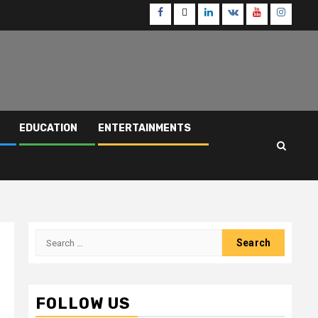
Facebook
Twitter
Linkedin
VK
Youtube
Instagr
EDUCATION
ENTERTAINMENTS
Search
for:
FOLLOW US