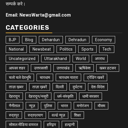
सम्पर्क करे।
Email: NewsWarta@gmail.com
CATEGORIES
BJP
Blog
Dehardun
Dehradun
Economy
National
Newsbeat
Politics
Sports
Tech
Uncategorized
Uttarakhand
World
अपराध
आपका शहर
उत्तरकाशी
उत्तराखंड
ऋषिकेश
खबर हटकर
चलो चले देवभूमि
चारधाम
चारधाम यात्रा
ट्रेंडिंग खबरें
ताज़ा ख़बर
ताज़ा ख़बरें
दिल्ली
दुर्घटना
देश-विदेश
देहरादून
देहरादून/मसूरी
धर्म-संस्कृति
धामी सरकार
नैनीताल
न्यूज़
पुलिस
भारत
मनोरंजन
मौसम
रुद्रपुर
रुद्रप्रयाग
वर्ल्ड न्यूज़
शिक्षा
सोशल मीडिया वायरल
हरिद्वार
हल्द्वानी